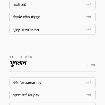
वारंटी जोड़ें
.एमडी
विज़चैट मैसेंजर मॉड्यूल
.एमडी
यूट्यूब सामग्री प्रबंधन
.एमडी
04 · 8 आलेख
भुगतान
↑ शीर्ष
पेमेंट गेटवे aamarpay
.एमडी
भुगतान गेटवे iyzipay
.एमडी