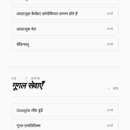
आउटलुक कैलेंडर क्रेडेंशियल उत्पन्न होते हैं
.एमडी
आउटलुक मेल
.एमडी
सेंडिनब्लू
.एमडी
08 · 7 आलेख
गूगल सेवाएँ
↑ शीर्ष
Google लीड ढूंढें
.एमडी
गूगल एनालिटिक्स
.एमडी