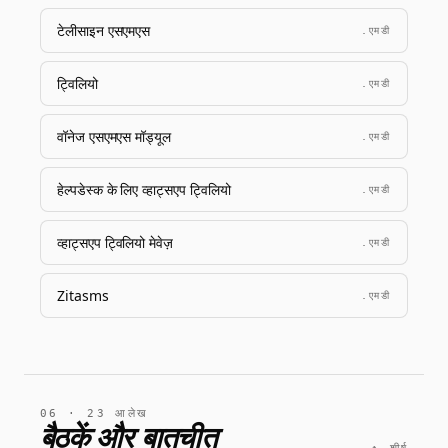
टेलीसाइन एसएमएस
.एमडी
ट्विलियो
.एमडी
वॉनेज एसएमएस मॉड्यूल
.एमडी
हेल्पडेस्क के लिए व्हाट्सएप ट्विलियो
.एमडी
व्हाट्सएप ट्विलियो मेवेज़
.एमडी
Zitasms
.एमडी
06 · 23 आलेख
बैठकें और बातचीत