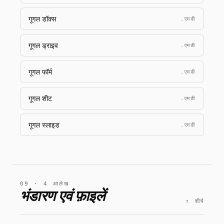
गूगल डॉक्स
.एमडी
गूगल ड्राइव
.एमडी
गूगल फॉर्म
.एमडी
गूगल शीट
.एमडी
गूगल स्लाइड
.एमडी
09 · 4 आलेख
भंडारण एवं फ़ाइलें
↑ शीर्ष