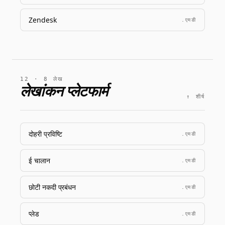
Zendesk
.एमडी
12 · 8 लेख
लेखांकन प्लेटफार्म
↑ शीर्ष
दोहरी प्रविष्टि
.एमडी
ई चालान
.एमडी
छोटी नकदी प्रबंधन
.एमडी
प्लेड
.एमडी