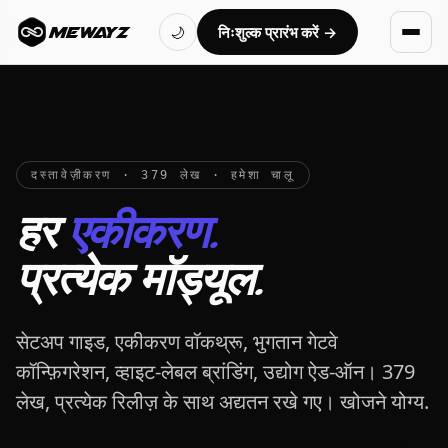
निःशुल्क प्रारंभ करें →
MEWAYZ
🌙
दस्तावेज़ीकरण · 379 लेख · हमेशा चालू
हर
एकीकरण.
प्रत्येक मॉड्यूल.
सेटअप गाइड, एकीकरण वॉकथ्रू, भुगतान गेटवे
कॉन्फ़िगरेशन, व्हाइट-लेबल ब्रांडिंग, उद्योग ऐड-ऑन। 379
लेख, प्रत्येक रिलीज़ के साथ अद्यतन रखे गए। खोजने योग्य.