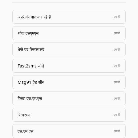
अफ़्रीकी बात कर रहे हैं
.एमडी
थोक एसएमएस
.एमडी
भेजें पर क्लिक करें
.एमडी
Fast2sms जोड़ें
.एमडी
Msg91 ऐड ऑन
.एमडी
प्लिवो एस.एम.एस
.एमडी
सिंचस्म्स
.एमडी
एस.एम.एस
.एमडी