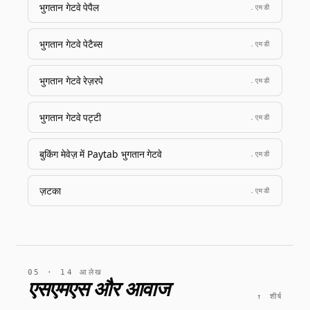
भुगतान गेटवे पेपैल
.एमडी
भुगतान गेटवे पेटैब्स
.एमडी
भुगतान गेटवे रेज़रपे
.एमडी
भुगतान गेटवे पट्टी
.एमडी
बुकिंग मेवेज़ में Paytab भुगतान गेटवे
.एमडी
ज़टका
.एमडी
05 · 14 आलेख
एसएमएस और आवाज
↑ शीर्ष