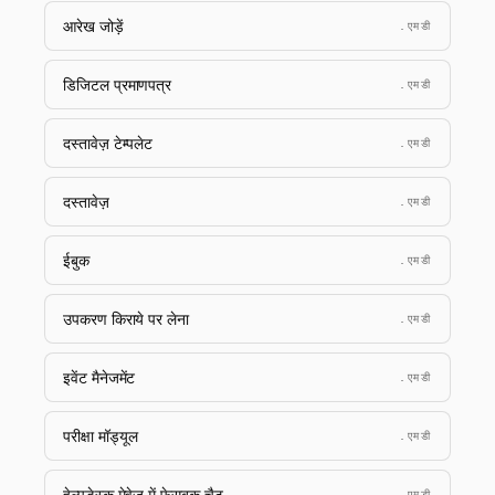
आरेख जोड़ें
.एमडी
डिजिटल प्रमाणपत्र
.एमडी
दस्तावेज़ टेम्पलेट
.एमडी
दस्तावेज़
.एमडी
ईबुक
.एमडी
उपकरण किराये पर लेना
.एमडी
इवेंट मैनेजमेंट
.एमडी
परीक्षा मॉड्यूल
.एमडी
हेल्पडेस्क मेवेज़ में फेसबुक चैट
.एमडी