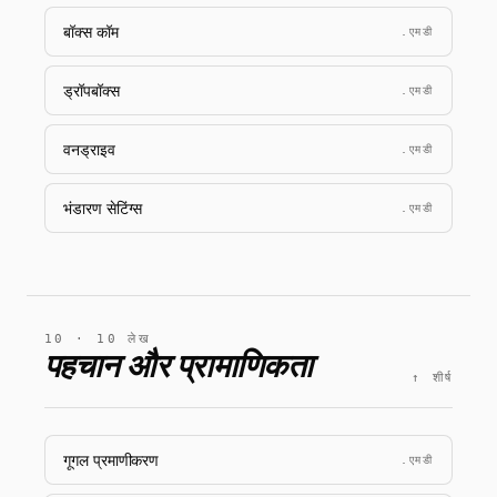
बॉक्स कॉम
.एमडी
ड्रॉपबॉक्स
.एमडी
वनड्राइव
.एमडी
भंडारण सेटिंग्स
.एमडी
10 · 10 लेख
पहचान और प्रामाणिकता
↑ शीर्ष
गूगल प्रमाणीकरण
.एमडी