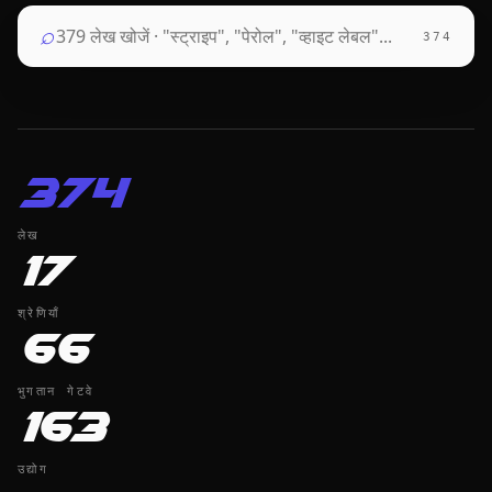
⌕
374
374
लेख
17
श्रेणियाँ
66
भुगतान गेटवे
163
उद्योग