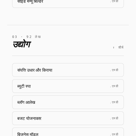
साइड मेन्यू बिल्डर
.एमडी
03 · 92 लेख
उद्योग
↑ शीर्ष
संपत्ति उधार और किराया
.एमडी
ब्यूटी स्पा
.एमडी
ब्लॉग आलेख
.एमडी
बजट योजनाकार
.एमडी
बिजनेस मॉडल
.एमडी