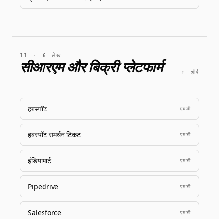
11 · 6 लेख
सीआरएम और बिक्री प्लेटफार्म
↑ शीर्ष
हबस्पॉट
.एमडी
हबस्पॉट समर्थन टिकट
.एमडी
इंडियामार्ट
.एमडी
Pipedrive
.एमडी
Salesforce
.एमडी