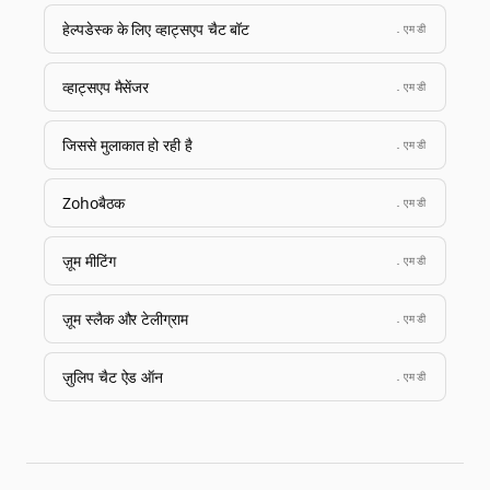
हेल्पडेस्क के लिए व्हाट्सएप चैट बॉट
.एमडी
व्हाट्सएप मैसेंजर
.एमडी
जिससे मुलाकात हो रही है
.एमडी
Zohoबैठक
.एमडी
ज़ूम मीटिंग
.एमडी
ज़ूम स्लैक और टेलीग्राम
.एमडी
ज़ुलिप चैट ऐड ऑन
.एमडी