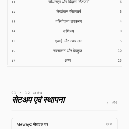
सीआरएम और बिक्री प्लेटफार्म
6
11
लेखांकन प्लेटफार्म
8
12
परियोजना उपकरण
4
13
वाणिज्य
9
14
एआई और स्वचालन
5
15
स्वचालन और वेबहुक
10
16
अन्य
23
17
01 · 12 आलेख
सेटअप एवं स्थापना
↑ शीर्ष
Mewayz मोबाइल पर
.एमडी