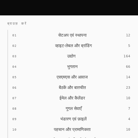
ब्राउज़ करें
सेटअप एवं स्थापना
12
01
व्हाइट-लेबल और ब्रांडिंग
5
02
उद्योग
164
03
भुगतान
66
04
एसएमएस और आवाज
14
05
बैठकें और बातचीत
23
06
ईमेल और कैलेंडर
10
07
गूगल सेवाएँ
7
08
भंडारण एवं फ़ाइलें
4
09
पहचान और प्रामाणिकता
10
10