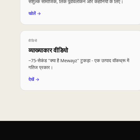
सशुल्क सामाजिक, लिंक पूर्वावलोकन और कहानियों के लिए।
खोलें →
वीडियो
व्याख्याकार वीडियो
~75-सेकंड "क्या है Mewayz" टुकड़ा - एक उत्पाद वॉकथ्रू में
गतिज प्रकार।
देखें →