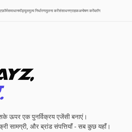
ेटफ़ॉर्म
समाधान
मॉड्यूल
मूल्य निर्धारण
तुलना करें
संसाधन
ग्राहक
अन्वेषण करें
ब्लॉग
yz,
.
 उसके ऊपर एक पुनर्विक्रय एजेंसी बनाएं।
िक्री सामग्री, और ब्रांड संपत्तियाँ - सब कुछ यहाँ।