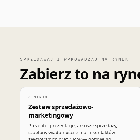
SPRZEDAWAJ I WPROWADZAJ NA RYNEK
Zabierz to na ryn
CENTRUM
Zestaw sprzedażowo-
marketingowy
Prezentuj prezentacje, arkusze sprzedaży,
szablony wiadomości e-mail i kontaktów
zewnętrznych oraz ruchy — gotowe do