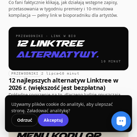
Co fani faktycznie klikają, jak działają wstępne zapisy,
przetasowania w tygodniu premiery i 10-minutowa
kompilacja — pełny link w bioporadniku dla artystów.
PRZEWODNIKI · LINK W BIO
12 Linktree
alternatywy.
10 MINUT
PRZEWODNIKI
2 lipca
10 minut
12 najlepszych alternatyw Linktree w
2026 r. (większość jest bezpłatna)
Dokładne spojrzenie na to, dlaczego ludzie opuszczają
Linktree, i dwanaście alternatyw – w większości
Używamy plików cookie do analityki, aby ulepszać
bezpłatnych – każda z prawdziwym powodem do zmiany.
stronę. Załadować analitykę?
Odrzuć
Akceptuj
PRZEWODNIKI · JAK TO ZROBIĆ
Menu kodu QR