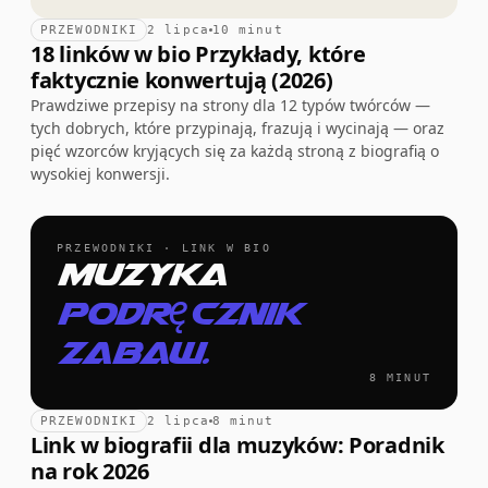
PRZEWODNIKI
2 lipca
10 minut
18 linków w bio Przykłady, które
faktycznie konwertują (2026)
Prawdziwe przepisy na strony dla 12 typów twórców —
tych dobrych, które przypinają, frazują i wycinają — oraz
pięć wzorców kryjących się za każdą stroną z biografią o
wysokiej konwersji.
PRZEWODNIKI · LINK W BIO
Muzyka
podręcznik
zabaw.
8 MINUT
PRZEWODNIKI
2 lipca
8 minut
Link w biografii dla muzyków: Poradnik
na rok 2026