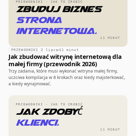
PRZEWODNIKI · JAK TO ZROBIĆ
Zbuduj biznes
strona
internetowa.
11 MINUT
PRZEWODNIKI
2 lipca
11 minut
Jak zbudować witrynę internetową dla
małej firmy (przewodnik 2026)
Trzy zadania, które musi wykonać witryna małej firmy,
uczciwa kompilacja w 8 krokach oraz kiedy majsterkować,
a kiedy wynajmować.
PRZEWODNIKI · JAK TO ZROBIĆ
Jak zdobyć
klienci.
11 MINUT