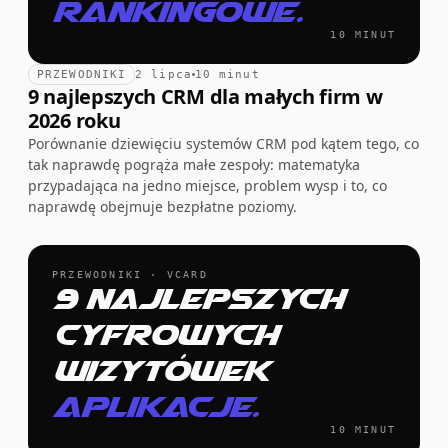
rankingowe.
10 MINUT
PRZEWODNIKI
2 lipca
10 minut
9 najlepszych CRM dla małych firm w
2026 roku
Porównanie dziewięciu systemów CRM pod kątem tego, co
tak naprawdę pogrąża małe zespoły: matematyka
przypadająca na jedno miejsce, problem wysp i to, co
naprawdę obejmuje bezpłatne poziomy.
PRZEWODNIKI · VCARD
9 najlepszych
cyfrowych
wizytówek
aplikacje.
10 MINUT