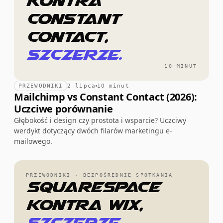
kontra
Constant
Contact,
szczerze.
10 MINUT
PRZEWODNIKI
2 lipca
10 minut
Mailchimp vs Constant Contact (2026):
Uczciwe porównanie
Głębokość i design czy prostota i wsparcie? Uczciwy
werdykt dotyczący dwóch filarów marketingu e-
mailowego.
PRZEWODNIKI · BEZPOŚREDNIE SPOTKANIA
Squarespace
kontra Wix,
szczerze.