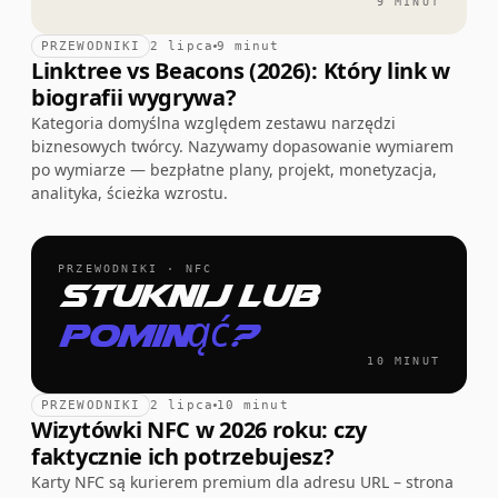
9 MINUT
PRZEWODNIKI
2 lipca
9 minut
Linktree vs Beacons (2026): Który link w
biografii wygrywa?
Kategoria domyślna względem zestawu narzędzi
biznesowych twórcy. Nazywamy dopasowanie wymiarem
po wymiarze — bezpłatne plany, projekt, monetyzacja,
analityka, ścieżka wzrostu.
PRZEWODNIKI · NFC
Stuknij lub
pominąć?
10 MINUT
PRZEWODNIKI
2 lipca
10 minut
Wizytówki NFC w 2026 roku: czy
faktycznie ich potrzebujesz?
Karty NFC są kurierem premium dla adresu URL – strona