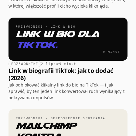
w której większość profili cicho wycieka kliknięcia.
PRZEWODNIKI · LINK W BIO
Link w bio dla
TikTok.
9 MINUT
PRZEWODNIKI
2 lipca
9 minut
Link w biografii TikTok: jak to dodać
(2026)
Jak odblokować klikalny link do bio na TikTok — i jak
sprawić, by ten jeden link konwertował ruch wynikający z
odkrywania impulsów.
PRZEWODNIKI · BEZPOŚREDNIE SPOTKANIA
Mailchimp