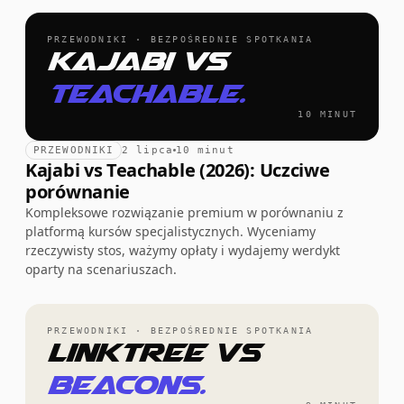
PRZEWODNIKI · BEZPOŚREDNIE SPOTKANIA
Kajabi vs
Teachable.
10 MINUT
PRZEWODNIKI
2 lipca
10 minut
Kajabi vs Teachable (2026): Uczciwe
porównanie
Kompleksowe rozwiązanie premium w porównaniu z
platformą kursów specjalistycznych. Wyceniamy
rzeczywisty stos, ważymy opłaty i wydajemy werdykt
oparty na scenariuszach.
PRZEWODNIKI · BEZPOŚREDNIE SPOTKANIA
Linktree vs
Beacons.