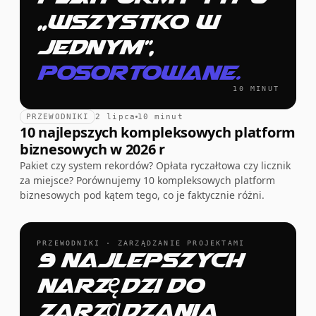
„wszystko w
jednym”,
posortowane.
10 MINUT
PRZEWODNIKI
2 lipca
10 minut
10 najlepszych kompleksowych platform
biznesowych w 2026 r
Pakiet czy system rekordów? Opłata ryczałtowa czy licznik
za miejsce? Porównujemy 10 kompleksowych platform
biznesowych pod kątem tego, co je faktycznie różni.
PRZEWODNIKI · ZARZĄDZANIE PROJEKTAMI
9 najlepszych
narzędzi do
zarządzania