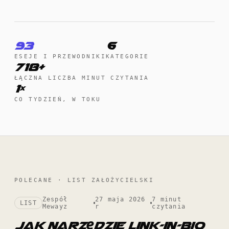
93
6
ESEJE I PRZEWODNIKI
KATEGORIE
718+
ŁĄCZNA LICZBA MINUT CZYTANIA
1×
CO TYDZIEŃ, W TOKU
POLECANE · LIST ZAŁOŻYCIELSKI
Zespół
27 maja 2026
7 minut
LIST
Mewayz
r
czytania
Jak narzędzie link-in-bio