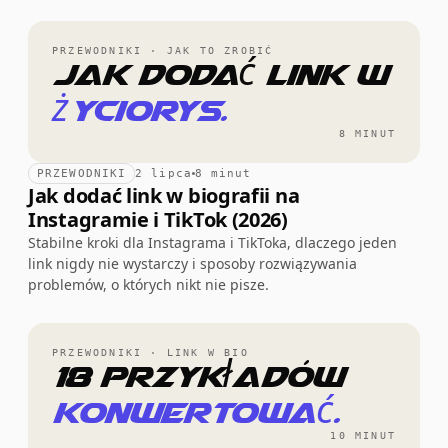
PRZEWODNIKI · JAK TO ZROBIĆ
Jak dodać link w
życiorys.
8 MINUT
PRZEWODNIKI
2 lipca
8 minut
Jak dodać link w biografii na
Instagramie i TikTok (2026)
Stabilne kroki dla Instagrama i TikToka, dlaczego jeden
link nigdy nie wystarczy i sposoby rozwiązywania
problemów, o których nikt nie pisze.
PRZEWODNIKI · LINK W BIO
18 przykładów
konwertować.
10 MINUT