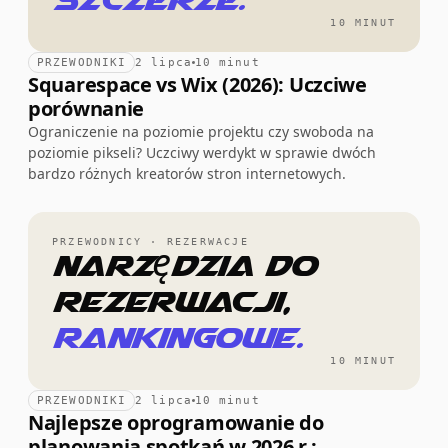
10 MINUT
PRZEWODNIKI
2 lipca
10 minut
Squarespace vs Wix (2026): Uczciwe
porównanie
Ograniczenie na poziomie projektu czy swoboda na
poziomie pikseli? Uczciwy werdykt w sprawie dwóch
bardzo różnych kreatorów stron internetowych.
PRZEWODNICY · REZERWACJE
Narzędzia do
rezerwacji,
rankingowe.
10 MINUT
PRZEWODNIKI
2 lipca
10 minut
Najlepsze oprogramowanie do
planowania spotkań w 2026 r.: