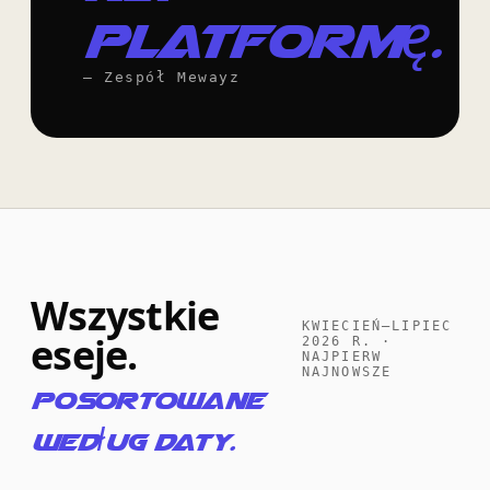
platformę.
— Zespół Mewayz
Wszystkie
KWIECIEŃ–LIPIEC
eseje.
2026 R. ·
NAJPIERW
NAJNOWSZE
Posortowane
według daty.