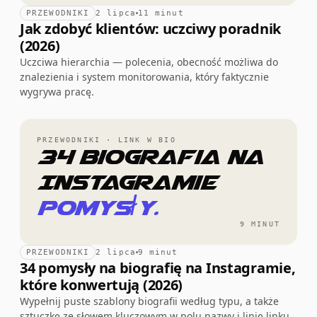
PRZEWODNIKI
2 lipca
11 minut
Jak zdobyć klientów: uczciwy poradnik
(2026)
Uczciwa hierarchia — polecenia, obecność możliwa do
znalezienia i system monitorowania, który faktycznie
wygrywa pracę.
PRZEWODNIKI · LINK W BIO
34 Biografia na
Instagramie
pomysły.
9 MINUT
PRZEWODNIKI
2 lipca
9 minut
34 pomysły na biografię na Instagramie,
które konwertują (2026)
Wypełnij puste szablony biografii według typu, a także
sztuczkę ze słowem kluczowym w polu nazwy i linię linku,