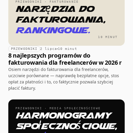
PRZEWODNIKI · FAKTUROWANIE
Narzędzia do
fakturowania,
rankingowe.
10 MINUT
PRZEWODNIKI
2 lipca
10 minut
8 najlepszych programów do
fakturowania dla freelancerów w 2026 r
Osiem narzędzi do fakturowania dla freelancerów,
uczciwie porównane — naprawdę bezpłatne opcje, stos
opłat za płatności i to, co faktycznie pozwala szybciej
płacić faktury.
PRZEWODNIKI · MEDIA SPOŁECZNOŚCIOWE
Harmonogramy
społecznościowe,