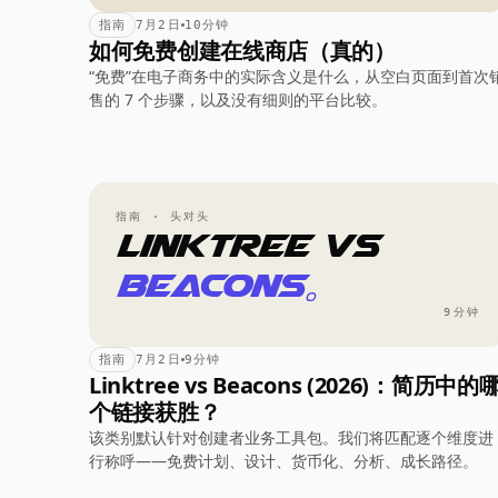
指南
7月2日
10分钟
如何免费创建在线商店（真的）
“免费”在电子商务中的实际含义是什么，从空白页面到首次
售的 7 个步骤，以及没有细则的平台比较。
指南 · 头对头
Linktree vs
Beacons。
9分钟
指南
7月2日
9分钟
Linktree vs Beacons (2026)：简历中的
个链接获胜？
该类别默认针对创建者业务工具包。我们将匹配逐个维度进
行称呼——免费计划、设计、货币化、分析、成长路径。