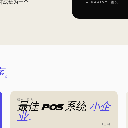
何成长为一个
— Mewayz 团队
序。
指南·零售
最佳 POS 系统
小企
业。
11分钟