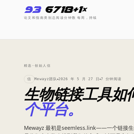
93
6
718+
1×
论文和指南
类别
总阅读分钟数
每周，持续
精选·创始人信
信
Mewayz团队
2026 年 5 月 27 日
7 分钟阅读
生物链接工具如
个平台。
Mewayz 最初是seemless.link——一个