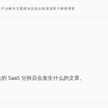
点
平台
解决方案
模块
定价
比较
资源
客户
探索
博客
 SaaS 分拆后会发生什么的文章。