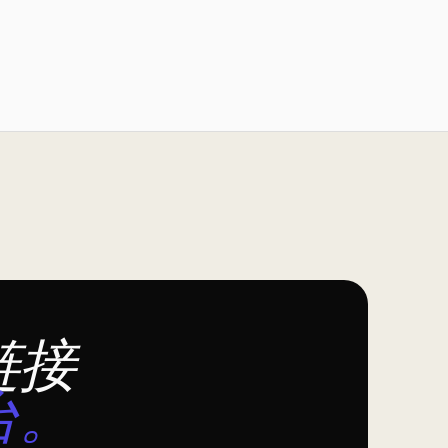
链接
台。