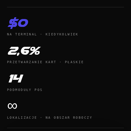
$0
NA TERMINAL · KIEDYKOLWIEK
2,6%
PRZETWARZANIE KART · PŁASKIE
14
PODMODUŁY POS
∞
LOKALIZACJE · NA OBSZAR ROBOCZY