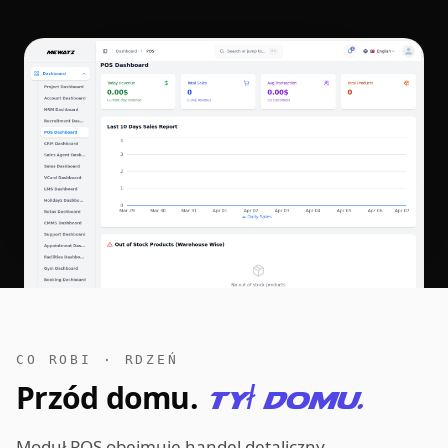
CO ROBI · RDZEŃ
Przód domu.
Tył domu.
Moduł POS obejmuje handel detaliczny,