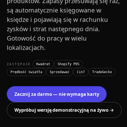
produktów. Zapasy przesuwają się raz,
są automatycznie księgowane w
księdze i pojawiają się w rachunku
zysków i strat następnego dnia.
Gotowość do pracy w wielu
lokalizacjach.
Kwadrat
Shopify POS
ZASTĘPUJE
Prędkość światła
Sprzedawać
Cin7
TradeGecko
Zacznij za darmo — nie wymaga karty
Wypróbuj wersję demonstracyjną na żywo →