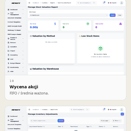
10
Wycena akcji
FIFO / średnia ważona.