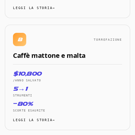
LEGGI LA STORIA→
B
TORREFAZIONE
Caffè mattone e malta
$10,800
/ANNO SALVATO
5→1
STRUMENTI
−80%
SCORTE ESAURITE
LEGGI LA STORIA→