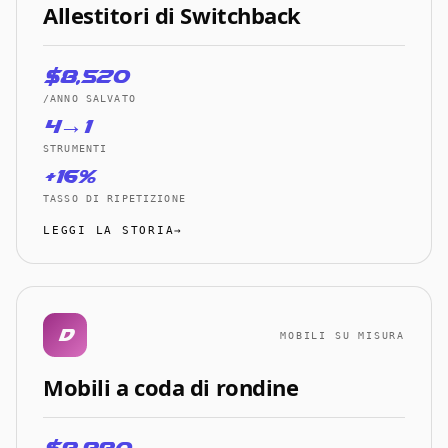
Allestitori di Switchback
$8,520
/ANNO SALVATO
4→1
STRUMENTI
+16%
TASSO DI RIPETIZIONE
LEGGI LA STORIA→
D
MOBILI SU MISURA
Mobili a coda di rondine