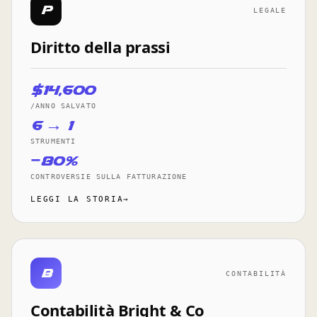
p
LEGALE
Diritto della prassi
$14,600
/ANNO SALVATO
6 → 1
STRUMENTI
−80%
CONTROVERSIE SULLA FATTURAZIONE
LEGGI LA STORIA→
B
CONTABILITÀ
Contabilità Bright & Co