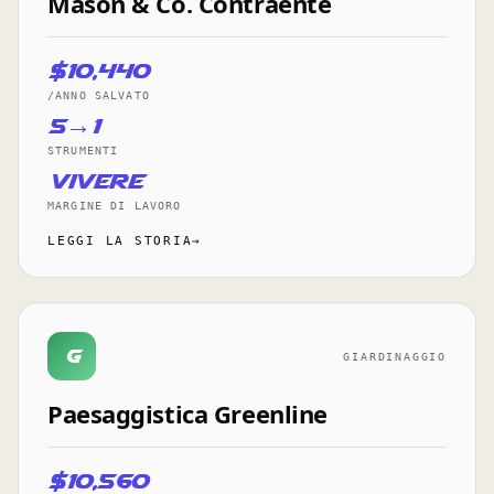
Mason & Co. Contraente
$10,440
/ANNO SALVATO
5→1
STRUMENTI
vivere
MARGINE DI LAVORO
LEGGI LA STORIA→
G
GIARDINAGGIO
Paesaggistica Greenline
$10,560