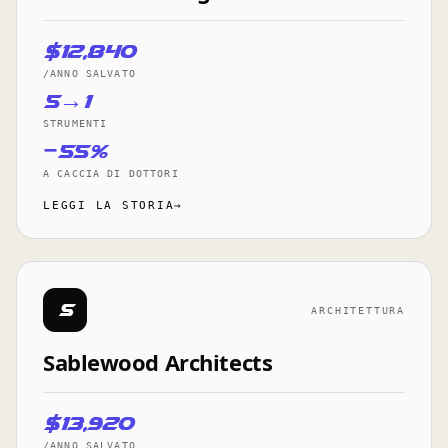
$12,840
/ANNO SALVATO
5→1
STRUMENTI
−55%
A CACCIA DI DOTTORI
LEGGI LA STORIA→
S
ARCHITETTURA
Sablewood Architects
$13,920
/ANNO SALVATO