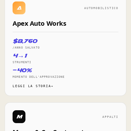
A
AUTOMOBILISTICO
Apex Auto Works
$8,760
/ANNO SALVATO
4→1
STRUMENTI
−40%
MOMENTO DELL'APPROVAZIONE
LEGGI LA STORIA→
M
APPALTI