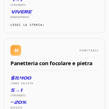
STRUMENTI
vivere
MANODOPERA%
LEGGI LA STORIA→
H
PANETTERIA
Panetteria con focolare e pietra
$11,400
/ANNO SALVATO
5→1
STRUMENTI
−20%
RIFIUTI