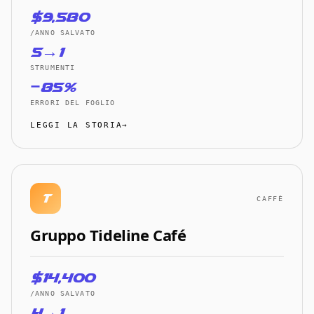
$9,580
/ANNO SALVATO
5→1
STRUMENTI
−85%
ERRORI DEL FOGLIO
LEGGI LA STORIA→
t
CAFFÈ
Gruppo Tideline Café
$14,400
/ANNO SALVATO
4→1