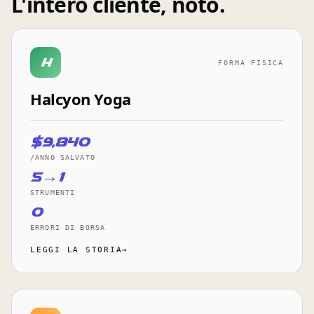
L'intero cliente, noto.
H
FORMA FISICA
Halcyon Yoga
$9,840
/ANNO SALVATO
5→1
STRUMENTI
0
ERRORI DI BORSA
LEGGI LA STORIA→