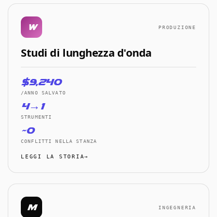
W
PRODUZIONE
Studi di lunghezza d'onda
$9,240
/ANNO SALVATO
4→1
STRUMENTI
~0
CONFLITTI NELLA STANZA
LEGGI LA STORIA→
M
INGEGNERIA