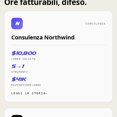
Ore fatturabili, difeso.
N
CONSULENZA
Consulenza Northwind
$10,800
/ANNO SALVATO
5→1
STRUMENTI
$41K
RIVENDITORE/ANNO
LEGGI LA STORIA→