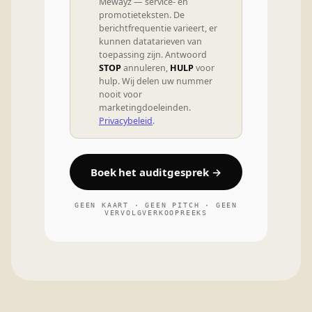
Mewayz — service- en
promotieteksten. De
berichtfrequentie varieert, er
kunnen datatarieven van
toepassing zijn. Antwoord
STOP
annuleren,
HULP
voor
hulp. Wij delen uw nummer
nooit voor
marketingdoeleinden.
Privacybeleid
.
Boek het auditgesprek →
GEEN KAART · GEEN PITCH · GEEN
VERVOLGVERKOOPREEKS