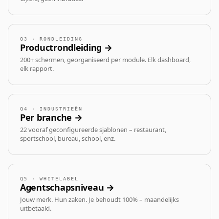
Q3 · RONDLEIDING
Productrondleiding →
200+ schermen, georganiseerd per module. Elk dashboard,
elk rapport.
Q4 · INDUSTRIEËN
Per branche →
22 vooraf geconfigureerde sjablonen – restaurant,
sportschool, bureau, school, enz.
Q5 · WHITELABEL
Agentschapsniveau →
Jouw merk. Hun zaken. Je behoudt 100% – maandelijks
uitbetaald.