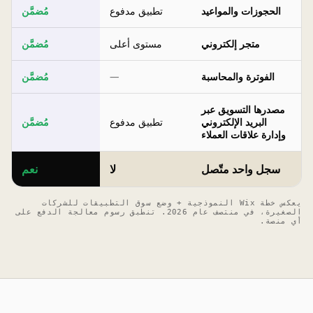
الحجوزات والمواعيد
تطبيق مدفوع
مُضمَّن
متجر إلكتروني
مستوى أعلى
مُضمَّن
الفوترة والمحاسبة
—
مُضمَّن
مصدرها التسويق عبر
البريد الإلكتروني
تطبيق مدفوع
مُضمَّن
وإدارة علاقات العملاء
سجل واحد متّصل
لا
نعم
يعكس خطة Wix النموذجية + وضع سوق التطبيقات للشركات
الصغيرة، في منتصف عام 2026. تنطبق رسوم معالجة الدفع على
أي منصة.