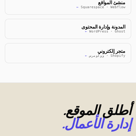
منشئ المواقع
←
Squarespace · Webflow
المدونة وإدارة المحتوى
←
WordPress · Ghost
متجر إلكتروني
Shopify · ووكومرس
←
أطلق الموقع.
إدارة الأعمال.