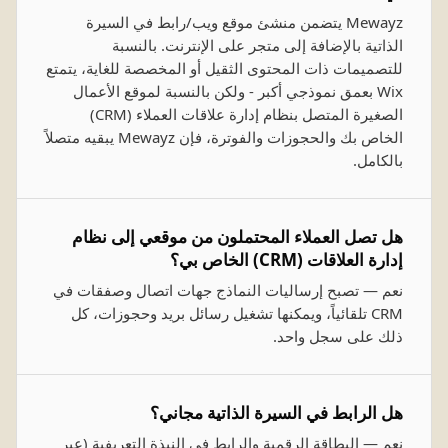
Mewayz يتضمن منشئ موقع ويب/رابط في السيرة
الذاتية بالإضافة إلى متجر على الإنترنت. بالنسبة
للتصميمات ذات المحتوى الثقيل أو المخصصة للغاية، يتمتع
Wix بعمق نموذجي أكبر - ولكن بالنسبة لموقع الأعمال
الصغيرة المتصل بنظام إدارة علاقات العملاء (CRM)
الخاص بك والحجوزات والفوترة، فإن Mewayz يبقيه متصلاً
بالكامل.
هل تصل العملاء المحتملون من موقعي إلى نظام
إدارة العلاقات (CRM) الخاص بي؟
نعم — تصبح إرساليات النماذج جهات اتصال وصفقات في
CRM تلقائياً، ويمكنها تشغيل رسائل بريد وحجوزات، كل
ذلك على سجل واحد.
هل الرابط في السيرة الذاتية مجاني؟
نعم — البطاقة الرقمية والرابط في النبذة التعريفية (عبر