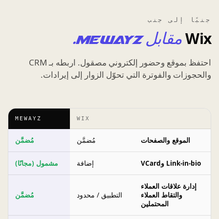
جنبًا إلى جنب
Wix
مقابل Mewayz.
احتفظ بموقع وحضور إلكتروني مصقول. اربطه بـ CRM
والحجوزات والفوترة التي تحوّل الزوار إلى إيرادات.
MEWAYZ
WIX
الموقع والصفحات
مُضمَّن
مُضمَّن
Link-in-bio وVCard
إضافة
مشمول (مجانًا)
إدارة علاقات العملاء
والتقاط العملاء
التطبيق / محدود
مُضمَّن
المحتملين