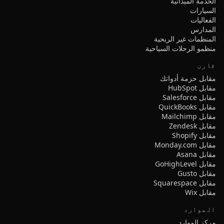
الخدمة الميدانية
السيارات
الفعاليات
المدارس
المنظمات غير الربحية
منظمو الرحلات السياحية
قارن
مقابل حزمة أدواتك
مقابل HubSpot
مقابل Salesforce
مقابل QuickBooks
مقابل Mailchimp
مقابل Zendesk
مقابل Shopify
مقابل Monday.com
مقابل Asana
مقابل GoHighLevel
مقابل Gusto
مقابل Squarespace
مقابل Wix
الموارد
مركز الموارد